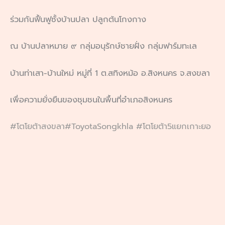
ร่วมกันฟื้นฟูซั้งบ้านปลา ปลูกต้นโกงกาง
ณ บ้านปลาหมาย ๙ กลุ่มอนุรักษ์ชายฝั่ง กลุ่มฟาร์มทะเล
บ้านท่าเสา-บ้านใหม่ หมู่ที่ 1 ต.สทิงหม้อ อ.สิงหนคร จ.สงขลา
เพื่อความยั่งยืนของชุมชนในพื้นที่อำเภอสิงหนคร
#โตโยต้าสงขลา
#ToyotaSongkhla
#โตโยต้า5แยกเกาะยอ