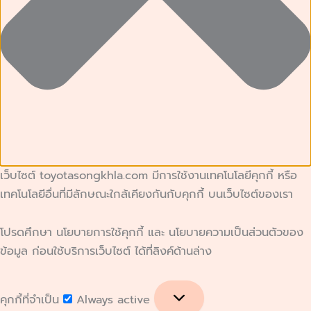
เว็บไซต์ toyotasongkhla.com มีการใช้งานเทคโนโลยีคุกกี้ หรือ
เทคโนโลยีอื่นที่มีลักษณะใกล้เคียงกันกับคุกกี้ บนเว็บไซต์ของเรา
โปรดศึกษา นโยบายการใช้คุกกี้ และ นโยบายความเป็นส่วนตัวของ
ข้อมูล ก่อนใช้บริการเว็บไซต์ ได้ที่ลิงค์ด้านล่าง
คุกกี้ที่จำเป็น
Always active