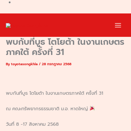
พบกับที่บูธ โตโยต้า ในงานเกษตร
ภาคใต้ ครั้งที่ 31
By
toyotasongkhla
/
28 กรกฎาคม 2568
พบกันที่บูธ โตโยต้า ในงานเกษตรภาคใต้ ครั้งที่ 31
ณ คณะทรัพยากรธรรมชาติ ม.อ. หาดใหญ่
วันที่ 8 -17 สิงหาคม 2568