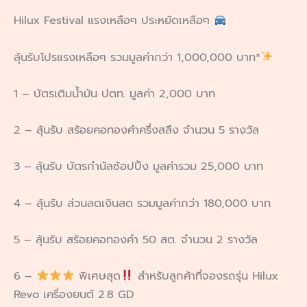
Hilux Festival แรงเหลือๆ ประหยัดเหลือๆ
ลุ้นรับโปรแรงเหลือๆ รวมมูลค่ากว่า 1,000,000 บาท*
1 – บัตรเติมน้ำมัน ปตท. มูลค่า 2,000 บาท
2 – ลุ้นรับ สร้อยคอทองคำครึ่งสลึง จำนวน 5 รางวัล
3 – ลุ้นรับ บัตรกำนัลช้อปปิ้ง มูลค่ารวม 25,000 บาท
4 – ลุ้นรับ ส่วนลดเงินสด รวมมูลค่ากว่า 180,000 บาท
5 – ลุ้นรับ สร้อยคอทองคำ 50 สต. จำนวน 2 รางวัล
6 –
พิเศษสุด
สำหรับลูกค้าที่จองรถรุ่น Hilux
Revo เครื่องยนต์ 2.8 GD