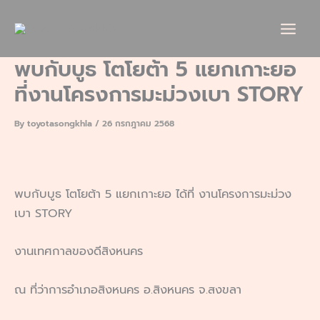
Skip
to
content
พบกับบูธ โตโยต้า 5 แยกเกาะยอ
ที่งานโครงการมะม่วงเบา STORY
By
toyotasongkhla
/
26 กรกฎาคม 2568
พบกับบูธ โตโยต้า 5 แยกเกาะยอ ได้ที่ งานโครงการมะม่วง
เบา STORY
งานเทศกาลของดีสิงหนคร
ณ ที่ว่าการอำเภอสิงหนคร อ.สิงหนคร จ.สงขลา