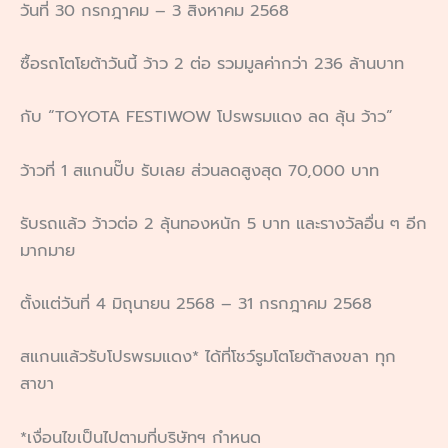
วันที่ 30 กรกฎาคม – 3 สิงหาคม 2568
ซื้อรถโตโยต้าวันนี้ ว้าว 2 ต่อ รวมมูลค่ากว่า 236 ล้านบาท
กับ “TOYOTA FESTIWOW โปรพรมแดง ลด ลุ้น ว้าว”
ว้าวที่ 1 สแกนปั๊บ รับเลย ส่วนลดสูงสุด 70,000 บาท
รับรถแล้ว ว้าวต่อ 2 ลุ้นทองหนัก 5 บาท และรางวัลอื่น ๆ อีก
มากมาย
ตั้งแต่วันที่ 4 มิถุนายน 2568 – 31 กรกฎาคม 2568
สแกนแล้วรับโปรพรมแดง* ได้ที่โชว์รูมโตโยต้าสงขลา ทุก
สาขา
*เงื่อนไขเป็นไปตามที่บริษัทฯ กำหนด