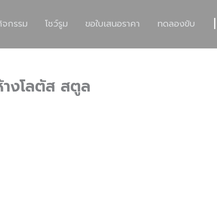
|
กิจกรรม
โชว์รูม
ขอใบเสนอราคา
ทดลองขับ
ห้างโลตัส สตูล