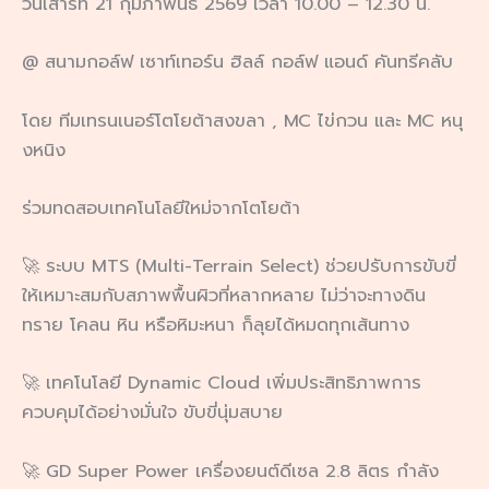
วันเสาร์ที่ 21 กุมภาพันธ์ 2569 เวลา 10.00 – 12.30 น.
@ สนามกอล์ฟ เซาท์เทอร์น ฮิลล์ กอล์ฟ แอนด์ คันทรีคลับ
โดย ทีมเทรนเนอร์โตโยต้าสงขลา , MC ไข่กวน และ MC หนุ
งหนิง
ร่วมทดสอบเทคโนโลยีใหม่จากโตโยต้า
🚀 ระบบ MTS (Multi-Terrain Select) ช่วยปรับการขับขี่
ให้เหมาะสมกับสภาพพื้นผิวที่หลากหลาย ไม่ว่าจะทางดิน
ทราย โคลน หิน หรือหิมะหนา ก็ลุยได้หมดทุกเส้นทาง
🚀 เทคโนโลยี Dynamic Cloud เพิ่มประสิทธิภาพการ
ควบคุมได้อย่างมั่นใจ ขับขี่นุ่มสบาย
🚀 GD Super Power เครื่องยนต์ดีเซล 2.8 ลิตร กำลัง