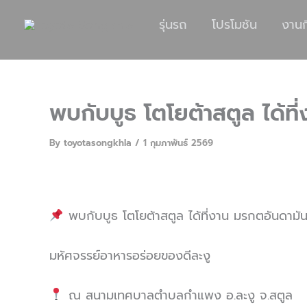
รุ่นรถ
โปรโมชัน
งาน
พบกับบูธ โตโยต้าสตูล ได้ที่
By
toyotasongkhla
/
1 กุมภาพันธ์ 2569
พบกับบูธ โตโยต้าสตูล ได้ที่งาน มรกตอันดามัน ค
มหัศจรรย์อาหารอร่อยของดีละงู
ณ สนามเทศบาลตำบลกำแพง อ.ละงู จ.สตูล