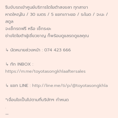
รีบขับรถเข้าศูนย์บริการโตโยต้าสงขลา ทุกสาขา
หาดใหญ่ใน / 30 เมตร / 5 แยกเกาะยอ / ระโนด / จะนะ /
สตูล
จะเช็กรถฟรี หรือ เช็กระยะ
ช่างโตโยต้าผู้เชี่ยวชาญ ก็พร้อมดูแลรถดูแลคุณ
↳ นัดหมายล่วงหน้า : 074 423 666
↳ ทัก INBOX :
https://m.me/toyotasongkhlaaftersales
↳ แชท LINE :
http://line.me/ti/p/@toyotasongkhla
*เงื่อนไขเป็นไปตามที่บริษัทฯ กำหนด
.
—