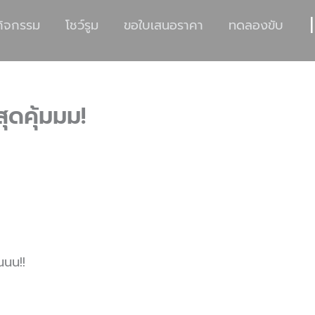
|
กิจกรรม
โชว์รูม
ขอใบเสนอราคา
ทดลองขับ
สุดคุ้มมม!
นนน!!