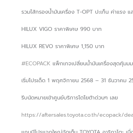
รวมไส้กรองน้ำมันเครื่อง T-OPT ปะเก็น ค่าแรง แ
HILUX VIGO ราคาพิเศษ 990 บาท
HILUX REVO ราคาพิเศษ 1,150 บาท
#ECOPACK
แพ็กเกจเปลี่ยนน้ำมันเครื่องสุดคุ้มมม
เริ่มโปรเด็ด 1 พฤศจิกายน 2568 – 31 ธันวาคม 2568
รีบนัดหมายเข้าศูนย์บริการโตโยต้าด่วนๆ เลย
https://aftersales.toyota.co.th/ecopack/dea
แถมมีโปรแจกใหญ่จัดเต็ม TOYOTA อาริกาโตะ เมื