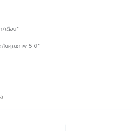
าท/เดือน*
ระกันคุณภาพ 5 ปี*
ูล