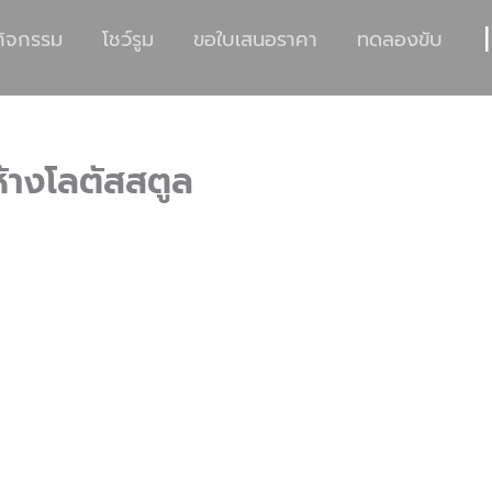
|
กิจกรรม
โชว์รูม
ขอใบเสนอราคา
ทดลองขับ
ห้างโลตัสสตูล