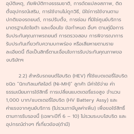
อุบัติเหตุ, ภัยพิบัติทางธรรมชาติ, การดัดแปลงสภาพ, ติด
ตั้งอุปกรณ์เสริม, การใช้งานไม่ถูกวิธี, มิใช่การใช้งานตาม
ปกติของรถยนต์, การปรับตั้ง, การซ่อม ที่มิใช่ศูนย์บริการ
มาตรฐานโตโยต้า และเงื่อนไข ข้อกำหนด อื่นๆ ตามคู่มือการ
รับประกันคุณภาพรถยนต์ การตรวจสอบ การพิจารณาการ
รับประกันเกี่ยวกับความบกพร่อง หรือเสียหายตามราย
ละเอียดนี้ ถือเป็นสิทธิ์ตามเงื่อนไขการรับประกันคุณภาพขอ
งบริษัทฯ
2.2) สำหรับรถยนต์ไฮบริด (HEV) ที่ใช้แบตเตอรี่ไฮบริด
ชนิด “นิกเกิลเมทัลไฮด์ (Ni-MH)” ลูกค้า มีค่าใช้จ่าย ค่า
ธรรมเนียมการใช้สิทธิ์ การเปลี่ยนแบตเตอรี่แรงสูง จำนวน
1,000 บาท/แบตเตอรี่ไฮบริด (HV Battery Assy) และ
ค่าแรงจากศูนย์บริการ (ไม่รวมภาษีมูลค่าเพิ่ม) เพื่อขอใช้สิทธิ์
ตามการรับรองนี้ (เฉพาะปีที่ 6 – 10) ไม่รวมระบบไฮบริด และ
อุปกรณ์ต่างๆ ที่เกี่ยวข้อง(ถ้ามี)