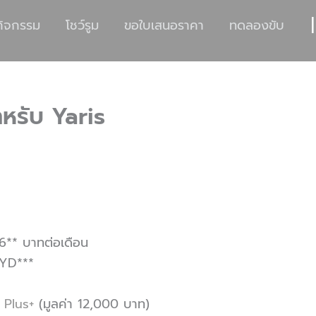
|
กิจกรรม
โชว์รูม
ขอใบเสนอราคา
ทดลองขับ
ำหรับ Yaris
76** บาทต่อเดือน
HYD***
 Plus+
(มูลค่า 12,000 บาท)