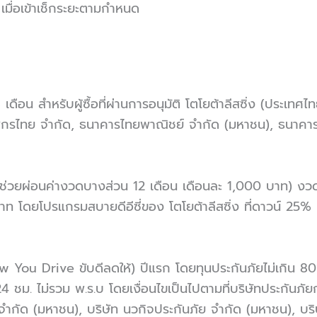
เมื่อเข้าเช็กระยะตามกำหนด
ดือน สำหรับผู้ซื้อที่ผ่านการอนุมัติ โตโยต้าลีสซิ่ง (ประเท
รไทย จำกัด, ธนาคารไทยพาณิชย์ จำกัด (มหาชน), ธนาคารทิสโ
 (ช่วยผ่อนค่างวดบางส่วน 12 เดือน เดือนละ 1,000 บาท) งว
โดยโปรแกรมสบายดีอีซี่ของ โตโยต้าลีสซิ่ง ที่ดาวน์ 25% 
ou Drive ขับดีลดให้) ปีแรก โดยทุนประกันภัยไม่เกิน 80% ขอ
ม. ไม่รวม พ.ร.บ โดยเงื่อนไขเป็นไปตามที่บริษัทประกันภัยกำห
ย จำกัด (มหาชน), บริษัท นวกิจประกันภัย จำกัด (มหาชน), บร