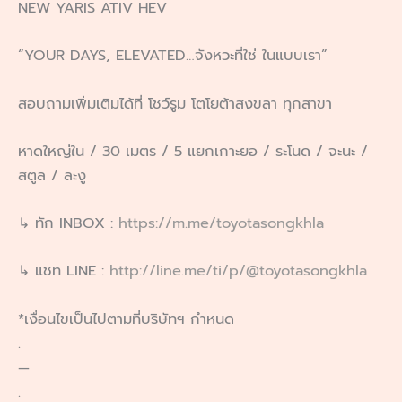
NEW YARIS ATIV HEV
“YOUR DAYS, ELEVATED…จังหวะที่ใช่ ในแบบเรา”
สอบถามเพิ่มเติมได้ที่ โชว์รูม โตโยต้าสงขลา ทุกสาขา
หาดใหญ่ใน / 30 เมตร / 5 แยกเกาะยอ / ระโนด / จะนะ /
สตูล / ละงู
↳ ทัก INBOX :
https://m.me/toyotasongkhla
↳ แชท LINE :
http://line.me/ti/p/@toyotasongkhla
*เงื่อนไขเป็นไปตามที่บริษัทฯ กำหนด
.
—
.